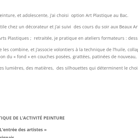
einture, et adolescente, j’ai choisi option Art Plastique au Bac.
ile chez un décorateur et j’ai suivi des cours du soir aux Beaux Ar
d’Arts Plastiques ; retraitée, je pratique en ateliers formateurs : des
je les combine, et j’associe volontiers à la technique de l’huile, col
ation du « fond » en couches posées, grattées, patinées de nouveau, 
es lumières, des matières, des silhouettes qui déterminent le cho
IQUE DE L’ACTIVITÉ PEINTURE
L’entrée des artistes »
rignais