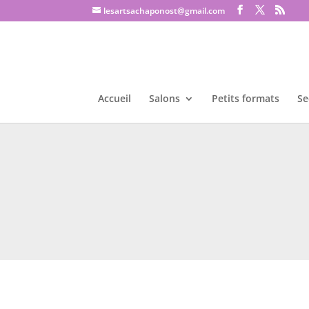
lesartsachaponost@gmail.com
Accueil
Salons
Petits formats
Se