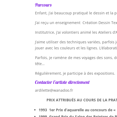
Parcours
E
nfant, j’ai beaucoup pratiqué le dessin et la p
J’ai reçu un enseignement Création Dessin Text
Institutrice, j’ai volontiers animé les Ateliers 
J’aime utiliser des techniques variées, parfois 
jouer avec les couleurs et les lignes. L’élabor
Parfois, je ramène de mes voyages des sons, d
tête…
Régulièrement, je participe à des expositions.
Contacter l’artiste directement
ardilette@wanadoo.fr
PRIX ATTRIBUÉS AU COURS DE LA PRAT
1993 1
er
Prix d’aquarelle au concours de « 
1999 Grand Prix du Salon des Peintres de B